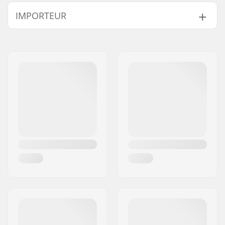
BMX Discipline:
Freestyle BMX
IMPORTEUR
Bandprofiel:
Semi-agressive
Bandmateriaal:
Rubber compound
Naam:
Centrano ApS
Wieldiameter:
20"
Adres:
Omega 6
Band breedte:
2.3"
Postcode:
8382
Opvouwbaar:
Niet opvouwbaar
Woonplaats:
Hinnerup
Bandenspanning:
65psi
Land:
Denemarken
Gewicht:
816g
Aantal per
1
verpakking:
Tubeless Ready:
No