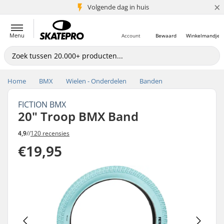
×
Volgende dag in huis
5+ mln. klanten
Menu
Account
Bewaard
Winkelmandje
Home
BMX
Wielen - Onderdelen
Banden
FICTION BMX
20" Troop BMX Band
4,9
//
120 recensies
€19,95