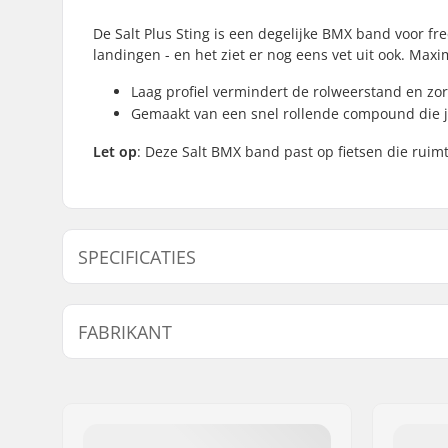
De Salt Plus Sting is een degelijke BMX band voor free
landingen - en het ziet er nog eens vet uit ook. Ma
Laag profiel vermindert de rolweerstand en zo
Gemaakt van een snel rollende compound die je
Let op
: Deze Salt BMX band past op fietsen die rui
SPECIFICATIES
BMX Discipline:
Freestyle
FABRIKANT
Bandprofiel:
Low-profil
Bandmateriaal:
Rubber c
Naam:
We Make Things GmbH
Wieldiameter:
20"
Adres:
RICHARD-BYRD-STR. 12
Band breedte:
2.4"
Postcode:
50829