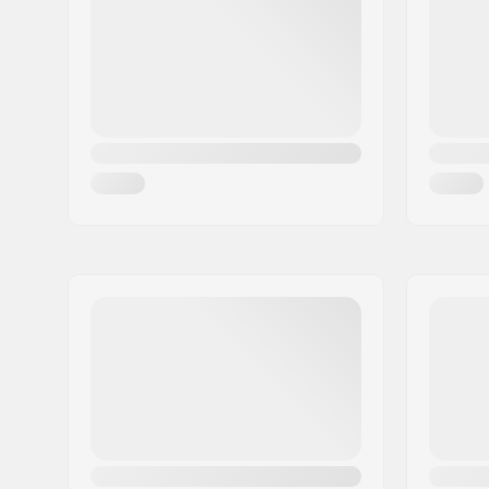
Woonplaats:
Köln
Land:
Duitsland