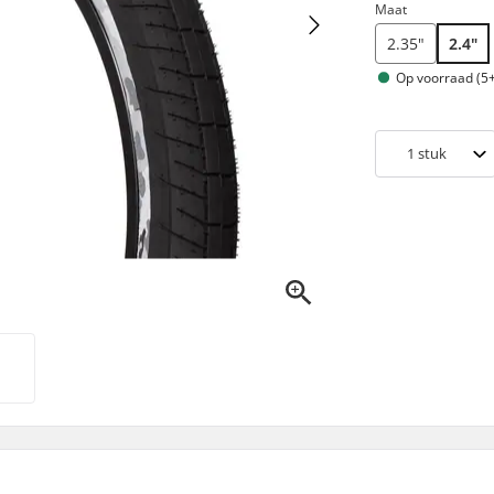
Maat
2.35"
2.4"
Op voorraad (5+
1
stuk