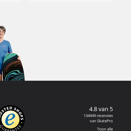
4.8 van 5
134949 recensies
van SkatePro
Toon alle