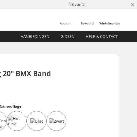
×
4.8 van 5
Account
Bewaard
Winkelmandje
AANBIEDINGEN
GIDSEN
HELP & CONTACT
g 20" BMX Band
 Camouflage