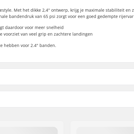
style. Met het dikke 2,4'' ontwerp, krijg je maximale stabiliteit en 
ximale bandendruk van 65 psi zorgt voor een goed gedempte rijervar
rgt daardoor voor meer snelheid
 voorziet van veel grip en zachtere landingen
mte hebben voor 2.4" banden.
 BMX
Opvouwbaar:
e tread
Bandenspanning:
ompound
Gewicht:
Aantal per verpakking:
Tubeless Ready: