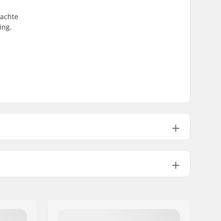
zachte
ing.
Niet opvouwbaar
65psi
690g
1
No