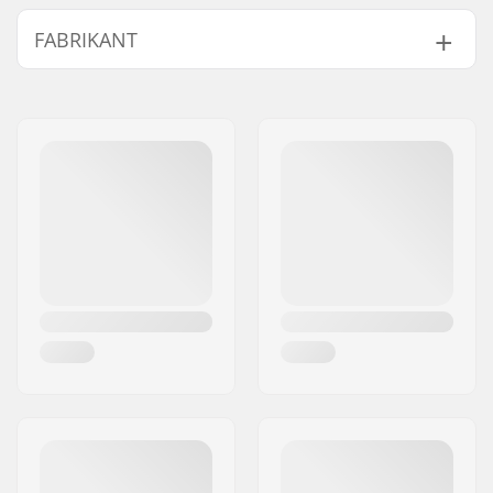
BMX Discipline:
Freestyle BMX
FABRIKANT
Bandmateriaal:
Low-friction
compound
Naam:
Sport Import GmbH
Wieldiameter:
20"
Adres:
Industriestr. 39
Band breedte:
2.35"
Postcode:
26188
Opvouwbaar:
Niet opvouwbaar
Woonplaats:
Edewecht
Bandenspanning:
110psi
Land:
Duitsland
Gewicht:
706g
Aantal per
1
verpakking:
Tubeless Ready:
No