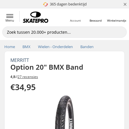
×
365 dagen bedenktijd
4.8 van 5
Menu
Account
Bewaard
Winkelmandje
Home
BMX
Wielen - Onderdelen
Banden
MERRITT
Option 20" BMX Band
4,8
//
27 recensies
€34,95