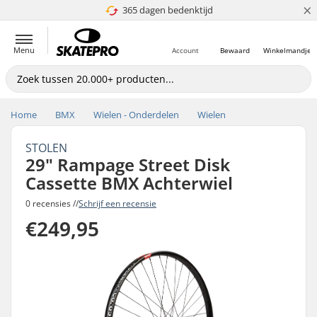
×
365 dagen bedenktijd
4.8 van 5
Menu
Account
Bewaard
Winkelmandje
Home
BMX
Wielen - Onderdelen
Wielen
STOLEN
29" Rampage Street Disk
Cassette BMX Achterwiel
0 recensies //
Schrijf een recensie
€249,95