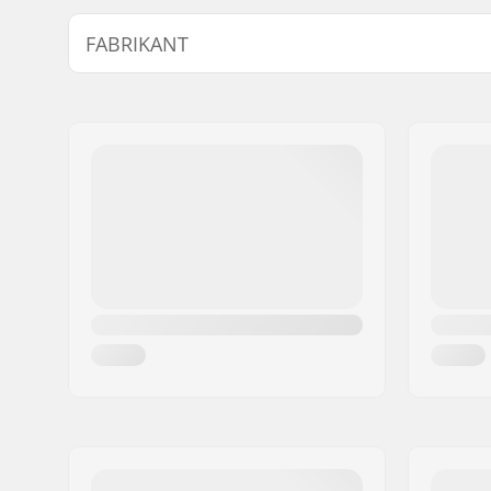
BMX Discipline:
Freestyle
FABRIKANT
Extra Kenmerken:
Rim strip
Velg Materiaal:
Alloy
Naam:
We Make Things GmbH
BMX Wiel:
Rear
Adres:
RICHARD-BYRD-STR. 12
Wieldiameter:
20"
Postcode:
50829
Naaf:
Freewhee
Woonplaats:
Köln
Land:
Duitsland