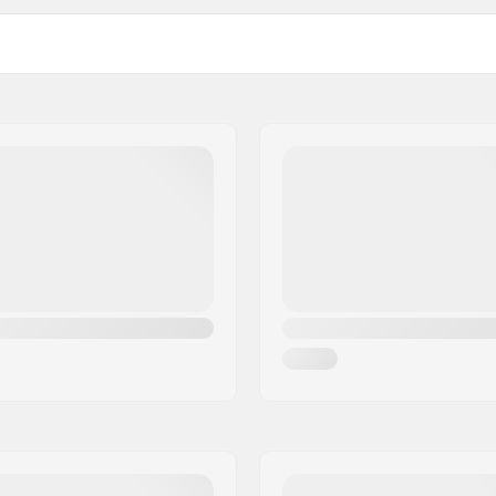
 BMX
As diameter:
Driver side:
Aantal spaken:
BMX Type Velg:
BMX As Type:
l
, Gesloten lagers
Hub Guard: