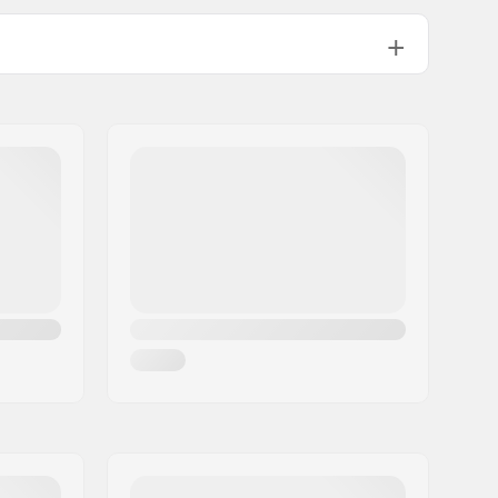
10mm
Right
36
Double-walled rear rim
Male
Niet inclusief