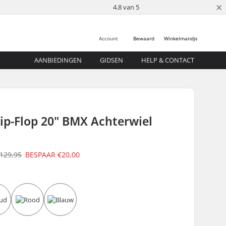
×
4.8 van 5
Account
Bewaard
Winkelmandje
AANBIEDINGEN
GIDSEN
HELP & CONTACT
lip-Flop 20" BMX Achterwiel
129,95
BESPAAR
€20,00