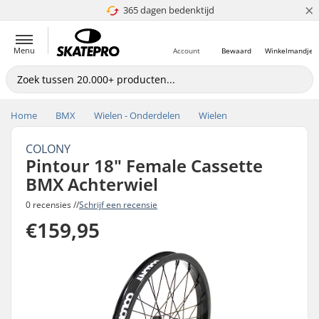
×
365 dagen bedenktijd
4.8 van 5
Menu
Account
Bewaard
Winkelmandje
Home
BMX
Wielen - Onderdelen
Wielen
COLONY
Pintour 18" Female Cassette
BMX Achterwiel
0 recensies //
Schrijf een recensie
€159,95