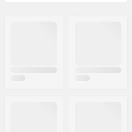
Velg Materiaal:
6061-T6 alloy
Naam:
Centrano ApS
BMX Wiel:
Rear
Adres:
Omega 6
Wieldiameter:
18"
Postcode:
8382
Naaf:
Cassette, Gesloten
Woonplaats:
Hinnerup
lagers
Land:
Denemarken
As diameter:
14mm
Driver side:
Right
Aantal spaken:
36
BMX Type Velg:
Single-walled rear
rim
Aantal tanden:
9T
BMX As Type:
Female
Hub Guard:
Niet inclusief
Gewicht:
1050g