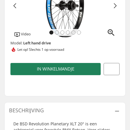
Video
Model:
Left hand drive
Let op!
Slechts 1 op voorraad
IN WINKELMANDJE
BESCHRIJVING
De BSD Revolution Planetary XLT 20" is een
achterwiel voor freestyle BMX fietsen. Voor rijders