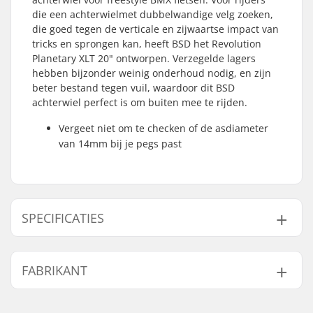
die een achterwielmet dubbelwandige velg zoeken,
die goed tegen de verticale en zijwaartse impact van
tricks en sprongen kan, heeft BSD het Revolution
Planetary XLT 20" ontworpen. Verzegelde lagers
hebben bijzonder weinig onderhoud nodig, en zijn
beter bestand tegen vuil, waardoor dit BSD
achterwiel perfect is om buiten mee te rijden.
Vergeet niet om te checken of de asdiameter
van 14mm bij je pegs past
SPECIFICATIES
BMX Discipline:
Freestyle BMX
FABRIKANT
Velg Materiaal:
High Strength
Aluminum
Naam:
Sport Import GmbH
BMX Wiel:
Rear