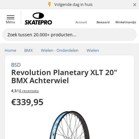
×
Volgende dag in huis
5+ mln. klanten
Menu
Account
Bewaard
Winkelmandje
Home
BMX
Wielen - Onderdelen
Wielen
BSD
Revolution Planetary XLT 20"
BMX Achterwiel
4,3
//
4 recensies
€339,95