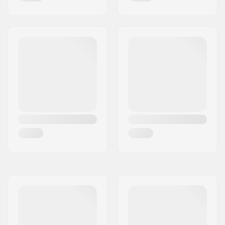
rim
Aantal tanden:
9T
BMX As Type:
Female
Hub Guard:
Niet inclusief
Gewicht:
1181g