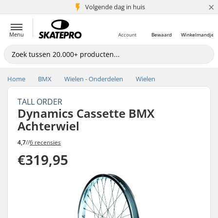
×
Volgende dag in huis
5+ mln. klanten
Menu
Account
Bewaard
Winkelmandje
Home
BMX
Wielen - Onderdelen
Wielen
TALL ORDER
Dynamics Cassette BMX
Achterwiel
4,7
//
6 recensies
€319,95