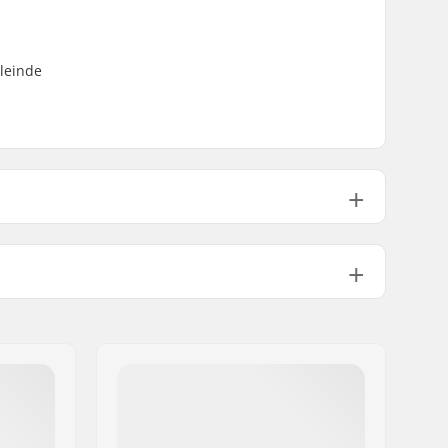
kleinde
Right
20
Single-walled rear rim
Male
Niet inclusief