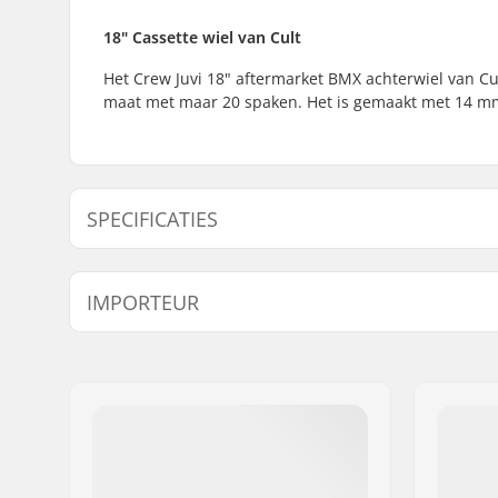
18" Cassette wiel van Cult
Het Crew Juvi 18" aftermarket BMX achterwiel van Cu
maat met maar 20 spaken. Het is gemaakt met 14 mm
SPECIFICATIES
BMX Discipline:
Freestyle
IMPORTEUR
Velg Materiaal:
Aluminu
BMX Wiel:
Rear
Naam:
Centrano ApS
Wieldiameter:
18"
Adres:
Omega 6
Naaf:
Cassette, 
Postcode:
8382
As diameter:
14mm
Woonplaats:
Hinnerup
Land:
Denemarken