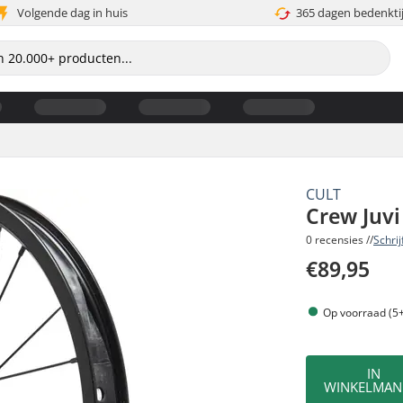
Volgende dag in huis
365 dagen bedenkti
CULT
Crew Juvi
0 recensies //
Schri
€89,95
Op voorraad (5+
IN
WINKELMAN