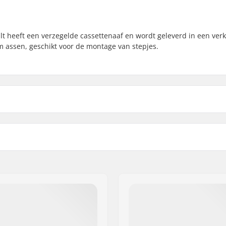
lt heeft een verzegelde cassettenaaf en wordt geleverd in een ver
 assen, geschikt voor de montage van stepjes.
 BMX
Driver side:
m
Aantal spaken:
BMX Type Velg:
BMX As Type:
Gesloten lagers
Hub Guard: