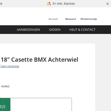
×
jd
5+ mln. klanten
Account
Bewaard
Winkelmandje
AANBIEDINGEN
GIDSEN
HELP & CONTACT
 18" Casette BMX Achterwiel
jf een recensie
 stuks)
DJE