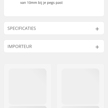
van 10mm bij je pegs past
SPECIFICATIES
BMX Discipline:
Freestyle BMX
IMPORTEUR
Velg Materiaal:
Aluminum
BMX Wiel:
Front
Naam:
Centrano ApS
Wieldiameter:
14"
Adres:
Omega 6
As diameter:
10mm
Postcode:
8382
Driver side:
Non-driver Side
Woonplaats:
Hinnerup
Aantal spaken:
16
Land:
Denemarken
BMX As Type:
Male
Hub Guard:
Niet inclusief
Gewicht:
553g