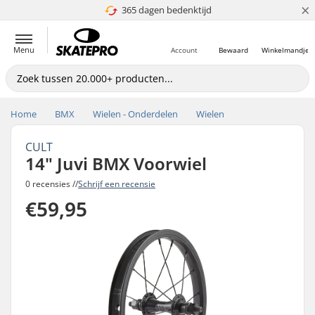
×
365 dagen bedenktijd
4.8 van 5
Menu
Account
Bewaard
Winkelmandje
Home
BMX
Wielen - Onderdelen
Wielen
CULT
14" Juvi BMX Voorwiel
0 recensies //
Schrijf een recensie
€59,95