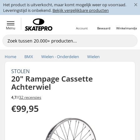
×
Het product is uitverkocht, maar komt mogelijk weer op voorraad.
Leveringstijd is onbekend.
Bekijk vergelijkbare producten
Menu
Account
Bewaard
Winkelmandje
Home
BMX
Wielen - Onderdelen
Wielen
STOLEN
20" Rampage Cassette
Achterwiel
4,7
//
32 recensies
€99,95