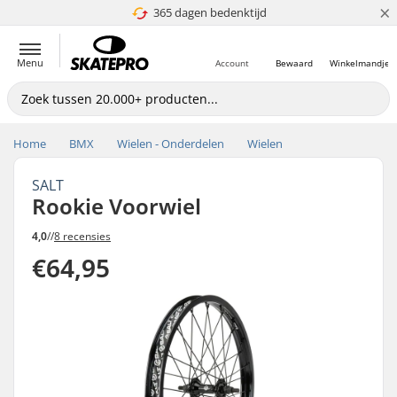
×
365 dagen bedenktijd
4.8 van 5
Menu
Account
Bewaard
Winkelmandje
Home
BMX
Wielen - Onderdelen
Wielen
SALT
Rookie Voorwiel
4,0
//
8 recensies
€64,95