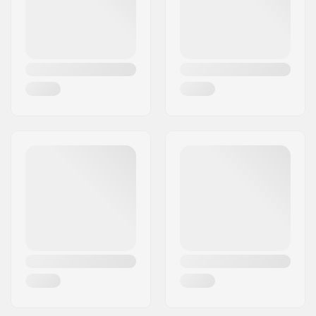
BMX Type Velg:
Single-walled front
rim
BMX As Type:
Male
Hub Guard:
Niet inclusief