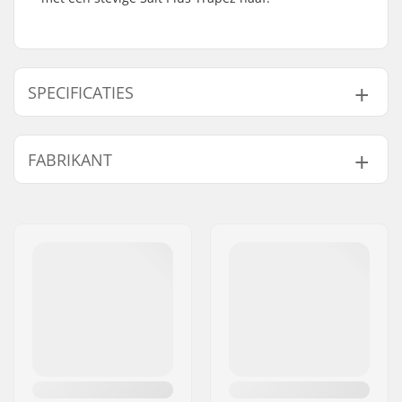
SPECIFICATIES
BMX Discipline:
Freestyle BMX
FABRIKANT
Velg Materiaal:
6061-T6 alloy
BMX Wiel:
Front
Naam:
We Make Things GmbH
Wieldiameter:
20"
Adres:
RICHARD-BYRD-STR. 12
Naaf:
Gesloten lagers
Postcode:
50829
As diameter:
10mm
Woonplaats:
Köln
Aantal spaken:
36
Land:
Duitsland
BMX Type Velg:
Velg met dubbele
wand
BMX As Type:
Female
Hub Guard:
Beide kanten
Gewicht:
960g