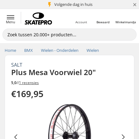
×
Volgende dag in huis
5+ mln. klanten
Menu
Account
Bewaard
Winkelmandje
Home
BMX
Wielen - Onderdelen
Wielen
SALT
Plus Mesa Voorwiel 20"
5,0
//
1 recensies
€169,95