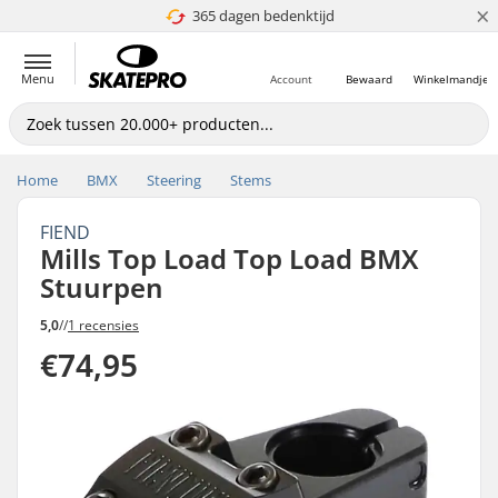
×
365 dagen bedenktijd
4.8 van 5
Menu
Account
Bewaard
Winkelmandje
Home
BMX
Steering
Stems
FIEND
Mills Top Load Top Load BMX
Stuurpen
5,0
//
1 recensies
€74,95