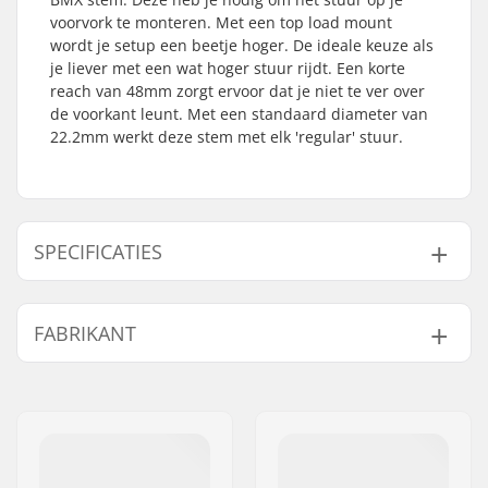
voorvork te monteren. Met een top load mount
wordt je setup een beetje hoger. De ideale keuze als
je liever met een wat hoger stuur rijdt. Een korte
reach van 48mm zorgt ervoor dat je niet te ver over
de voorkant leunt. Met een standaard diameter van
22.2mm werkt deze stem met elk 'regular' stuur.
SPECIFICATIES
BMX Discipline:
Freestyle BMX
FABRIKANT
Stem type/Lengte:
48mm
Stem rise:
23mm
Naam:
Sunshine Distribution ApS
Stem diameter:
22.2mm
Adres:
Naverland 8
Stuurbuis maat:
1 1/8"
Postcode:
2600
Woonplaats:
Glostrup