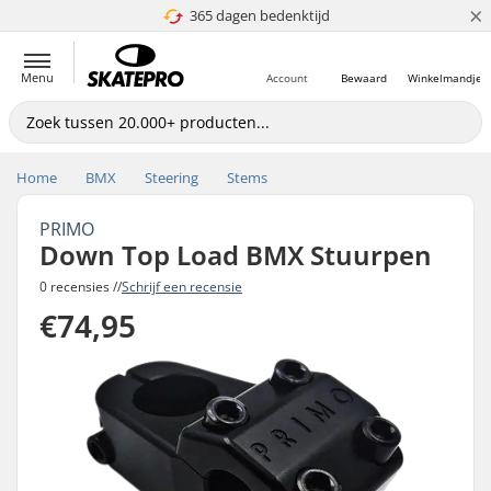
×
365 dagen bedenktijd
4.8 van 5
Menu
Account
Bewaard
Winkelmandje
Home
BMX
Steering
Stems
PRIMO
Down Top Load BMX Stuurpen
0 recensies //
Schrijf een recensie
€74,95