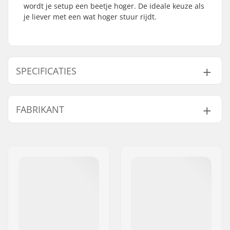
wordt je setup een beetje hoger. De ideale keuze als
je liever met een wat hoger stuur rijdt.
SPECIFICATIES
BMX Discipline:
Freestyle BMX
FABRIKANT
Materiaal:
Aluminium 6000
Series
Naam:
TRAFFIC GmbH
Stem type/Lengte:
48mm, Top load
Adres:
Richard-Byrd-Str.12
Stem rise:
24mm
Postcode:
50829
Stem diameter:
22.2mm
Woonplaats:
Köln
Gewicht:
381g
Land:
Duitsland
Stuurbuis maat:
1 1/8"