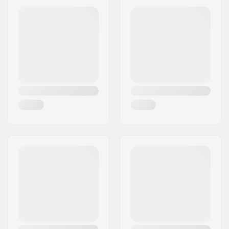
Stuurbuis maat:
1 1/8"
Postcode:
8382
Woonplaats:
Hinnerup
Land:
Denemarken