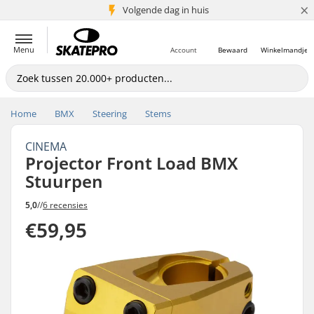
×
Volgende dag in huis
5+ mln. klanten
Menu
Account
Bewaard
Winkelmandje
Home
BMX
Steering
Stems
CINEMA
Projector Front Load BMX
Stuurpen
5,0
//
6 recensies
€59,95