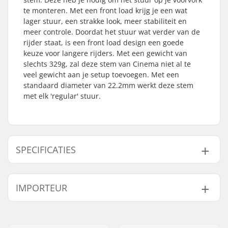
te monteren. Met een front load krijg je een wat
lager stuur, een strakke look, meer stabiliteit en
meer controle. Doordat het stuur wat verder van de
rijder staat, is een front load design een goede
keuze voor langere rijders. Met een gewicht van
slechts 329g, zal deze stem van Cinema niet al te
veel gewicht aan je setup toevoegen. Met een
standaard diameter van 22.2mm werkt deze stem
met elk 'regular' stuur.
SPECIFICATIES
Stem type/Lengte:
50mm, Front load
IMPORTEUR
Stem rise:
25mm
Stem diameter:
22.2mm
Naam:
Centrano ApS
Gewicht:
329g
Adres:
Omega 6