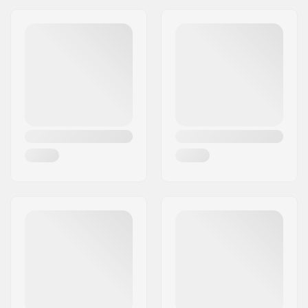
Adres:
Am Kuckhofer Feld 13A
Stuurbuis maat:
1 1/8"
Postcode:
41470
Woonplaats:
Neuss
Land:
Duitsland