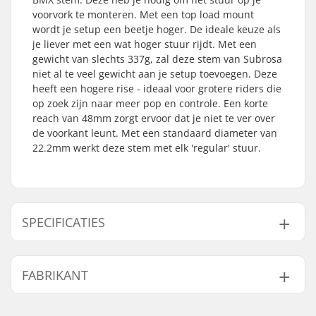
voorvork te monteren. Met een top load mount
wordt je setup een beetje hoger. De ideale keuze als
je liever met een wat hoger stuur rijdt. Met een
gewicht van slechts 337g, zal deze stem van Subrosa
niet al te veel gewicht aan je setup toevoegen. Deze
heeft een hogere rise - ideaal voor grotere riders die
op zoek zijn naar meer pop en controle. Een korte
reach van 48mm zorgt ervoor dat je niet te ver over
de voorkant leunt. Met een standaard diameter van
22.2mm werkt deze stem met elk 'regular' stuur.
SPECIFICATIES
Stem type/Lengte:
48mm, Top load
FABRIKANT
Stem rise:
36mm
Stem diameter:
22.2mm
Naam:
Source Europe GmbH
Gewicht:
337g