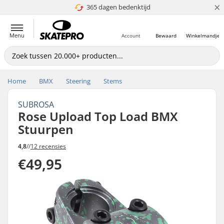
×
365 dagen bedenktijd
4.8 van 5
Menu
Account
Bewaard
Winkelmandje
Home
BMX
Steering
Stems
SUBROSA
Rose Upload Top Load BMX
Stuurpen
4,8
//
12 recensies
€49,95