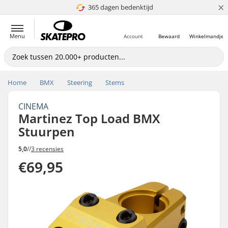
×
365 dagen bedenktijd
4.8 van 5
Menu
Account
Bewaard
Winkelmandje
Home
BMX
Steering
Stems
CINEMA
Martinez Top Load BMX
Stuurpen
5,0
//
3 recensies
€69,95