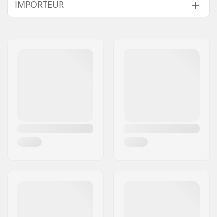
IMPORTEUR
Stem rise:
22mm
Stem diameter:
22.2mm
Naam:
Centrano ApS
Gewicht:
309g
Adres:
Omega 6
Stuurbuis maat:
1 1/8"
Postcode:
8382
Woonplaats:
Hinnerup
Land:
Denemarken