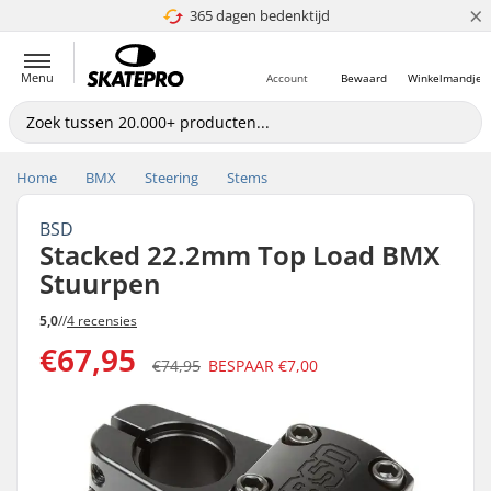
×
365 dagen bedenktijd
4.8 van 5
Menu
Account
Bewaard
Winkelmandje
Home
BMX
Steering
Stems
BSD
Stacked 22.2mm Top Load BMX
Stuurpen
5,0
//
4 recensies
€67,95
€74,95
BESPAAR
€7,00