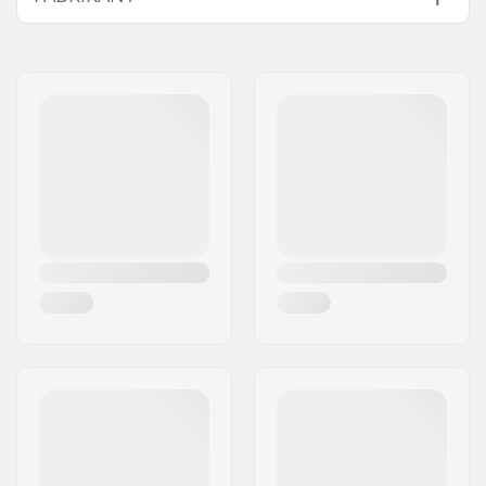
Stem diameter:
22.2mm
Naam:
Sport Import GmbH
Gewicht:
312g
Adres:
Industriestr. 39
Stuurbuis maat:
1 1/8"
Postcode:
26188
Woonplaats:
Edewecht
Land:
Duitsland