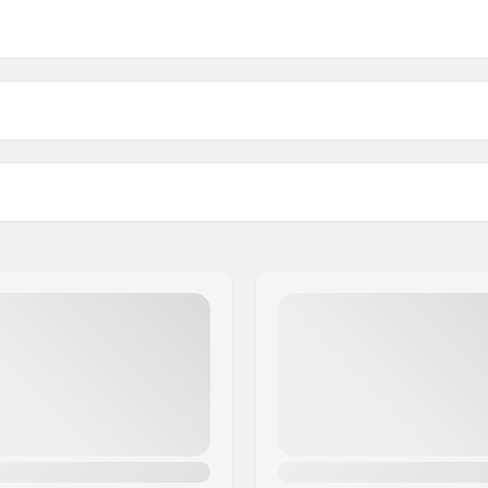
p load
Gewicht:
Stuurbuis maat: