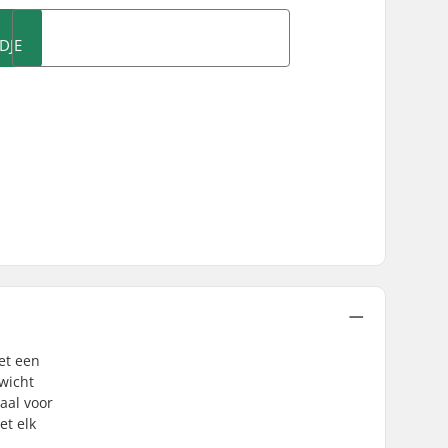
DJE
et een
ewicht
aal voor
et elk