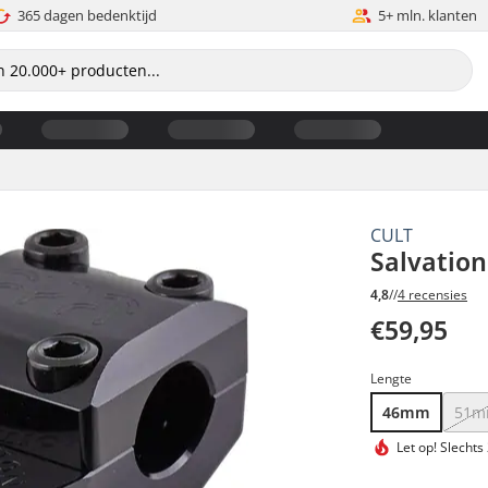
365 dagen bedenktijd
5+ mln. klanten
CULT
Salvatio
4,8
//
4 recensies
€59,95
Lengte
46mm
51
Let op!
Slechts