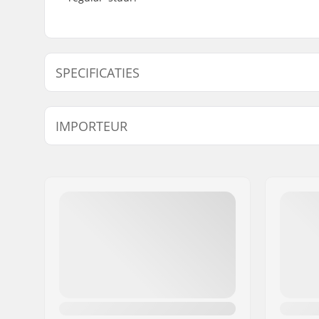
SPECIFICATIES
Stem type/Lengte:
46mm, To
IMPORTEUR
Stem rise:
32mm
Stem diameter:
22.2mm
Naam:
Centrano ApS
Adres:
Omega 6
Postcode:
8382
Woonplaats:
Hinnerup
Land:
Denemarken