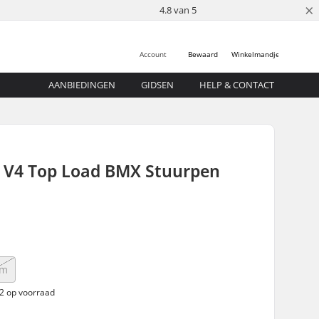
×
4.8 van 5
Account
Bewaard
Winkelmandje
AANBIEDINGEN
GIDSEN
HELP & CONTACT
n V4 Top Load BMX Stuurpen
mm
 2 op voorraad