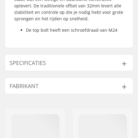
oplevert. De traditionele offset van 32mm levert alle
stabiliteit en controle op die je nodig hebt voor grote
sprongen en het rijden op snelheid.
De top bolt heeft een schroefdraad van M24
SPECIFICATIES
Wiel offset:
32mm
FABRIKANT
Wieldiameter:
20"
Materiaal:
Chromoly Staal
Naam:
We Make Things GmbH
Headsettype:
Integrated 1 1/8"
Adres:
RICHARD-BYRD-STR. 12
As diameter:
10mm
Postcode:
50829
Stuurbuis lengte:
170mm
Woonplaats:
Köln
Voorvork
M24
Land:
Duitsland
schroefdraad: