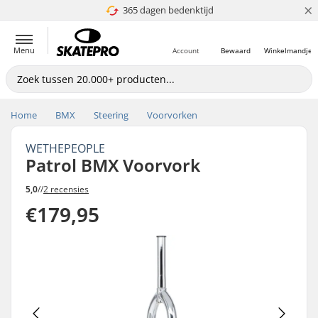
×
365 dagen bedenktijd
4.8 van 5
Menu
Account
Bewaard
Winkelmandje
Home
BMX
Steering
Voorvorken
WETHEPEOPLE
Patrol BMX Voorvork
5,0
//
2 recensies
€179,95