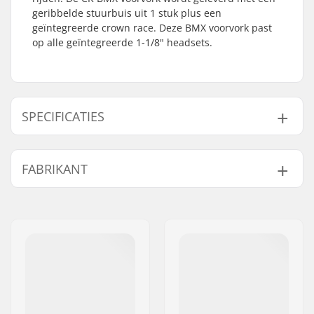
geribbelde stuurbuis uit 1 stuk plus een
geïntegreerde crown race. Deze BMX voorvork past
op alle geïntegreerde 1-1/8" headsets.
SPECIFICATIES
Wiel offset:
24mm
FABRIKANT
Wieldiameter:
20"
Materiaal:
Chromoly Staal
Naam:
Haro Bikes Europe GmbH
Headsettype:
Integrated 1 1/8"
Adres:
Max-Planck-Strasse 54
As diameter:
10mm
Postcode:
32107
Gewicht:
997g
Woonplaats:
Bad Salzuflen
Land:
Duitsland