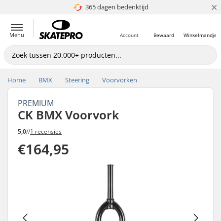
×
365 dagen bedenktijd
4.8 van 5
Menu
Account
Bewaard
Winkelmandje
Home
BMX
Steering
Voorvorken
PREMIUM
CK BMX Voorvork
5,0
//
1 recensies
€164,95