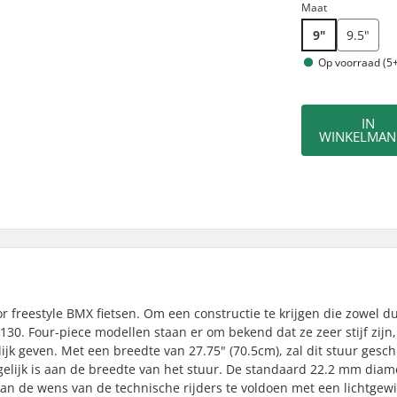
Maat
9"
9.5"
Op voorraad (5+
IN
WINKELMAN
or freestyle BMX fietsen. Om een constructie te krijgen die zowel 
4130. Four-piece modellen staan er om bekend dat ze zeer stijf zijn,
rlijk geven. Met een breedte van 27.75" (70.5cm), zal dit stuur geschi
elijk is aan de breedte van het stuur. De standaard 22.2 mm diame
an de wens van de technische rijders te voldoen met een lichtgew