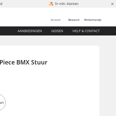
×
jd
5+ mln. klanten
Account
Bewaard
Winkelmandje
AANBIEDINGEN
GIDSEN
HELP & CONTACT
-Piece BMX Stuur