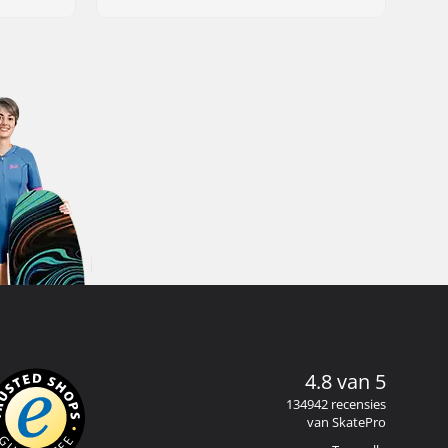
4.8 van 5
134942 recensies
van SkatePro