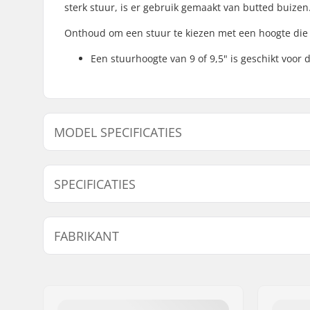
sterk stuur, is er gebruik gemaakt van butted buizen
Onthoud om een stuur te kiezen met een hoogte die 
Een stuurhoogte van 9 of 9,5" is geschikt voor
MODEL SPECIFICATIES
Model
Stuur hoog
SPECIFICATIES
Tubing:
Butted, H
FABRIKANT
Bar breedte:
27.75" (70
Stem diameter:
22.2mm
Naam:
Sunshine Distribution ApS
Bar ontwerp:
Four-piec
Adres:
Naverland 8
Bar materiaal:
Chromoly 
Postcode:
2600