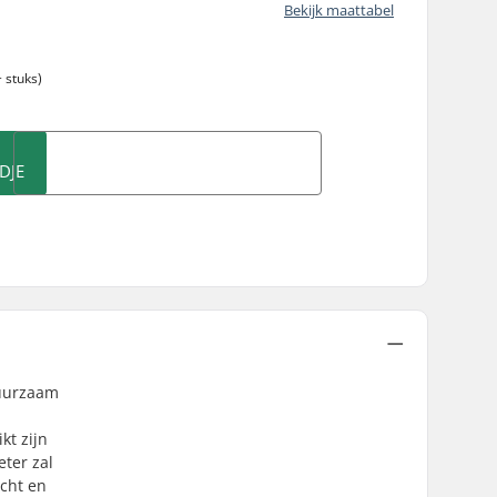
Bekijk maattabel
 stuks)
DJE
duurzaam
kt zijn
ter zal
icht en