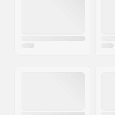
Woonplaats:
Glostrup
Land:
Denemarken