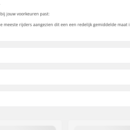
.
bij jouw voorkeuren past:
 de meeste rijders aangezien dit een een redelijk gemiddelde maat i
9"
te
9.5"
eat-treated
Gewicht:
.5cm)
Upsweep:
Backsweep:
e
Past samen met bar mater
Staal 4130