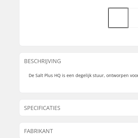
BESCHRIJVING
De Salt Plus HQ is een degelijk stuur, ontworpen voor
SPECIFICATIES
Tubing:
Butted
FABRIKANT
Stuur hoogte:
9.5" (24.1