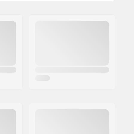
2°
11°
iaal:
Staal