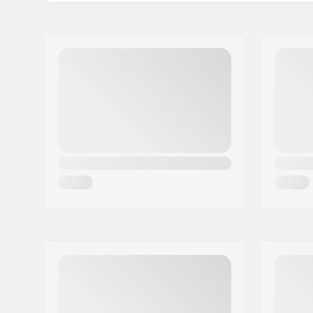
Bar breedte:
29.5" (74.
Naam:
We Make Things GmbH
Stem diameter:
22.2mm
Adres:
RICHARD-BYRD-STR. 12
Bar ontwerp:
Two-piece
Postcode:
50829
Woonplaats:
Köln
Land:
Duitsland