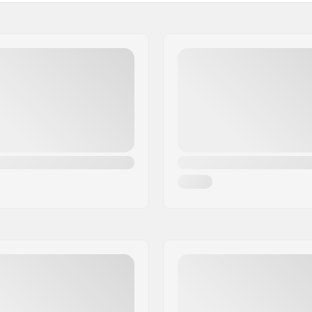
9cm)
Upsweep:
Backsweep:
Past samen met bar mater