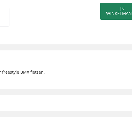
IN
WINKELMAN
 freestyle BMX fietsen.
Bar materiaal:
cm)
Gewicht: