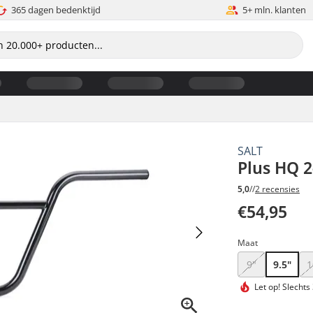
365 dagen bedenktijd
5+ mln. klanten
SALT
Plus HQ 2
5,0
//
2 recensies
€54,95
Maat
9"
9.5"
1
Let op!
Slechts