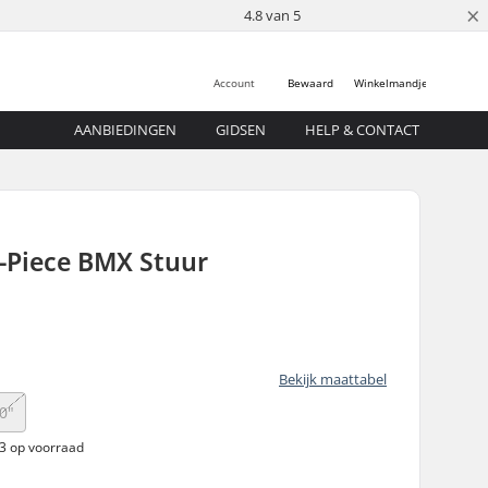
×
4.8 van 5
Account
Bewaard
Winkelmandje
AANBIEDINGEN
GIDSEN
HELP & CONTACT
-Piece BMX Stuur
Bekijk maattabel
0"
 3 op voorraad