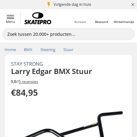
×
Volgende dag in huis
5+ mln. klanten
Menu
Account
Bewaard
Winkelmandje
Home
BMX
Steering
Stuur
STAY STRONG
Larry Edgar BMX Stuur
5,0
//
5 recensies
€84,95