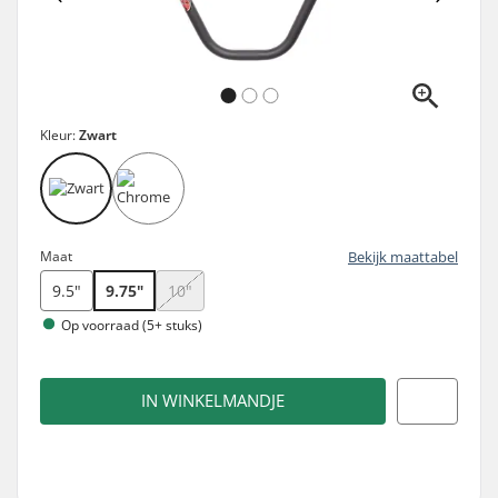
Kleur:
Zwart
Maat
Bekijk maattabel
9.5"
9.75"
10"
Op voorraad (5+ stuks)
IN WINKELMANDJE