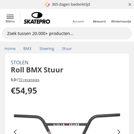
×
365 dagen bedenktijd
4.8 van 5
Menu
Account
Bewaard
Winkelmandje
Home
BMX
Steering
Stuur
STOLEN
Roll BMX Stuur
5,0
//
10 recensies
€54,95