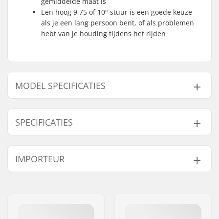
gemiddelde maat is
Een hoog 9,75 of 10" stuur is een goede keuze
als je een lang persoon bent, of als problemen
hebt van je houding tijdens het rijden
MODEL SPECIFICATIES
Model
Stuur hoogte
Bar breedte
SPECIFICATIES
9.5"
9.5" (24.1cm)
29.5" (74.9cm)
9.75"
9.75" (24.8cm)
30" (76.2cm)
Tubing:
Butted, Heat-treated
IMPORTEUR
Stem diameter:
22.2mm
Bar ontwerp:
Two-piece
Naam:
Centrano ApS
Bar materiaal:
Chromoly Staal 4130
Adres:
Omega 6
Gewicht:
928g
Postcode:
8382
Upsweep:
3°