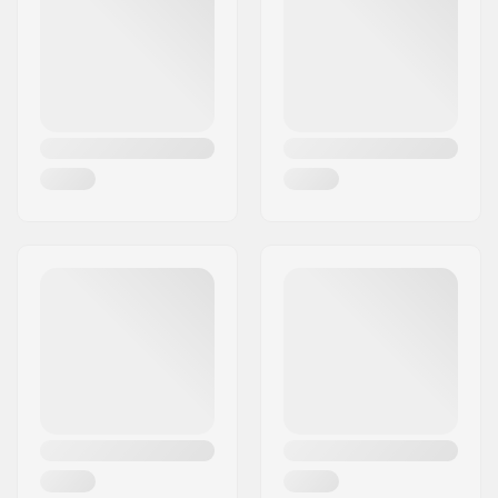
Woonplaats:
Hinnerup
Backsweep:
10°
Land:
Denemarken
Past samen met bar
Staal
materiaal: