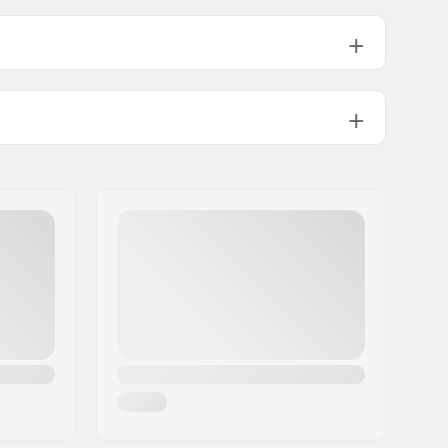
Chromoly Staal 4130
1°
12°
iaal:
Staal