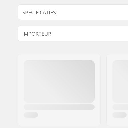
SPECIFICATIES
Tubing:
Butted
IMPORTEUR
Stuur hoogte:
9.75" (24.
Bar breedte:
29.5" (74.
Naam:
Centrano ApS
Stem diameter:
22.2mm
Adres:
Omega 6
Bar ontwerp:
Two-piece
Postcode:
8382
Woonplaats:
Hinnerup
Land:
Denemarken