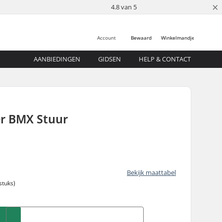
×
4.8 van 5
Account
Bewaard
Winkelmandje
AANBIEDINGEN
GIDSEN
HELP & CONTACT
r BMX Stuur
Bekijk maattabel
stuks)