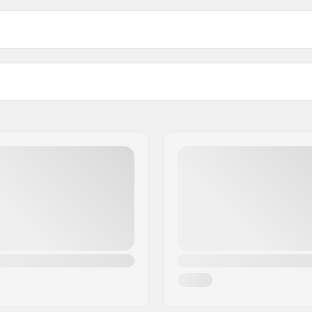
Bar materiaal:
8cm)
Upsweep:
9cm)
Backsweep:
Past samen met bar mater