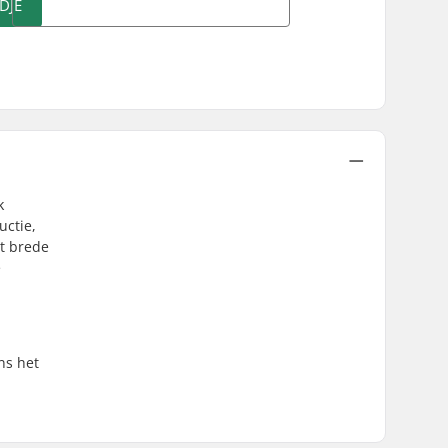
DJE
k
uctie,
et brede
e
ns het