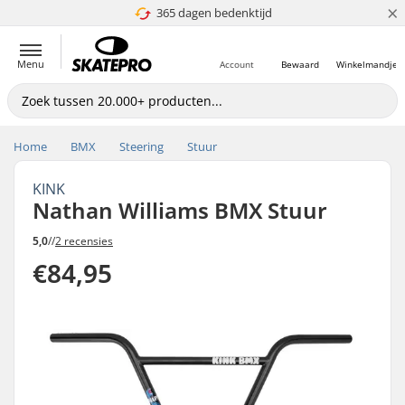
×
365 dagen bedenktijd
4.8 van 5
Menu
Account
Bewaard
Winkelmandje
Home
BMX
Steering
Stuur
KINK
Nathan Williams BMX Stuur
5,0
//
2 recensies
€84,95