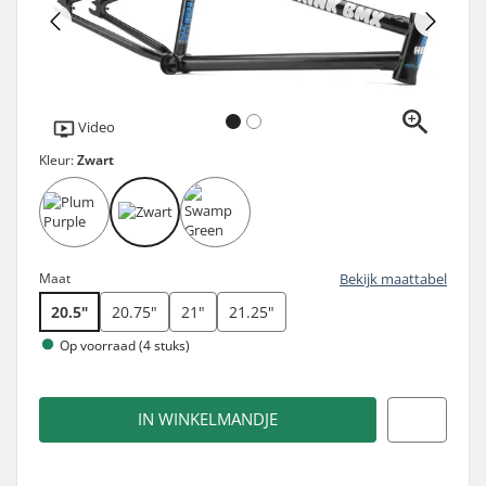
Video
Kleur:
Zwart
Maat
Bekijk maattabel
20.5"
20.75"
21"
21.25"
Op voorraad (4 stuks)
IN WINKELMANDJE