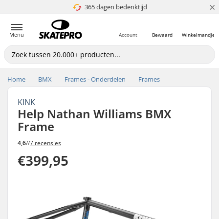
×
365 dagen bedenktijd
4.8 van 5
Menu
Account
Bewaard
Winkelmandje
Home
BMX
Frames - Onderdelen
Frames
KINK
Help Nathan Williams BMX
Frame
4,6
//
7 recensies
€399,95