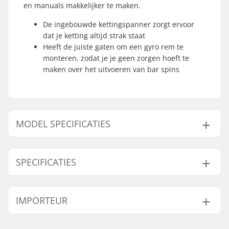
en manuals makkelijker te maken.
De ingebouwde kettingspanner zorgt ervoor
dat je ketting altijd strak staat
Heeft de juiste gaten om een gyro rem te
monteren, zodat je je geen zorgen hoeft te
maken over het uitvoeren van bar spins
MODEL SPECIFICATIES
Model
Frame Top Tube
SPECIFICATIES
20.5" - Zwart
20.5" (52.1 cm)
20.5" - Swamp Green
20.5" (52.1 cm)
BMX Discipline:
Freestyle BMX
IMPORTEUR
20.75" - Zwart
20.75" (52.7cm)
Type:
Freestyle
Frame materiaal:
Chromoly Staal
20.75" - Swamp Green
20.75" (52.7cm)
Naam:
Centrano ApS
Frame brakemounts:
Removable