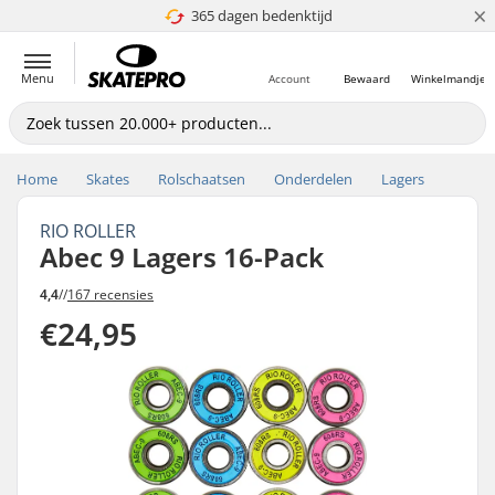
×
365 dagen bedenktijd
4.8 van 5
Menu
Account
Bewaard
Winkelmandje
Home
Skates
Rolschaatsen
Onderdelen
Lagers
RIO ROLLER
Abec 9 Lagers 16-Pack
4,4
//
167 recensies
€24,95