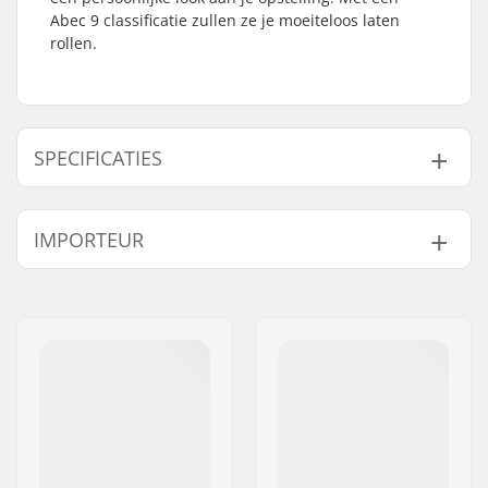
Abec 9 classificatie zullen ze je moeiteloos laten
rollen.
SPECIFICATIES
Lagerprecisie:
ABEC-9
IMPORTEUR
Lager type:
Sealed
Spacers:
Niet inbegrepen
Naam:
Centrano ApS
Aantal per
16
Adres:
Omega 6
verpakking:
Postcode:
8382
Rubber Shield:
Ja
Woonplaats:
Hinnerup
Land:
Denemarken