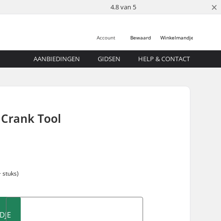
×
4.8 van 5
Account
Bewaard
Winkelmandje
AANBIEDINGEN
GIDSEN
HELP & CONTACT
 Crank Tool
 stuks)
DJE