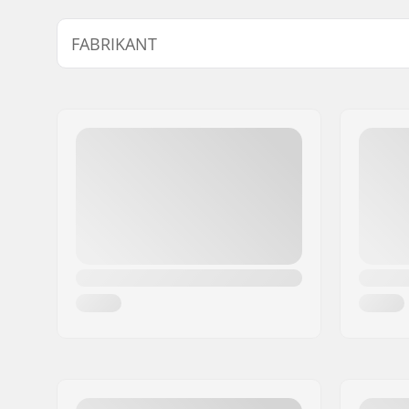
FABRIKANT
Naam:
We Make Things GmbH
Adres:
RICHARD-BYRD-STR. 12
Postcode:
50829
Woonplaats:
Köln
Land:
Duitsland