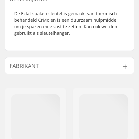
De Eclat spaken sleutel is gemaakt van thermisch
behandeld CrMo en is een duurzaam hulpmiddel
om je spaken mee vast te zetten. Kan ook worden
gebruikt als sleutelhanger.
FABRIKANT
Naam:
We Make Things GmbH
Adres:
RICHARD-BYRD-STR. 12
Postcode:
50829
Woonplaats:
Köln
Land:
Duitsland