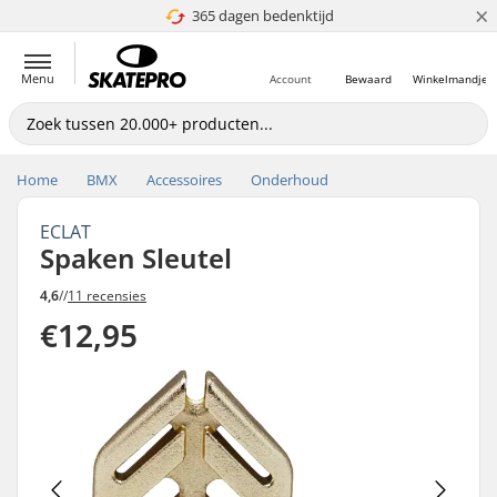
×
365 dagen bedenktijd
4.8 van 5
Menu
Account
Bewaard
Winkelmandje
Home
BMX
Accessoires
Onderhoud
ECLAT
Spaken Sleutel
4,6
//
11 recensies
€12,95