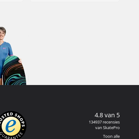
4.8 van 5
134937 recensies
van SkatePro
Toon alle