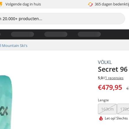
Volgende dag in huis
365 dagen bedenkti
ll Mountain Ski's
VÖLKL
Secret 96
5,0
//
1 recensies
€479,95
€
Lengte
163cm
170
Let op!
Slechts