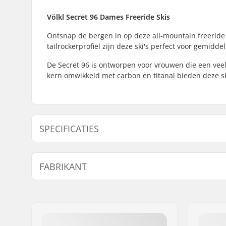
Völkl Secret 96 Dames Freeride Skis
Ontsnap de bergen in op deze all-mountain freeride s
tailrockerprofiel zijn deze ski's perfect voor gemidd
De Secret 96 is ontworpen voor vrouwen die een veel
kern omwikkeld met carbon en titanal bieden deze s
SPECIFICATIES
Jaar model:
24/25
FABRIKANT
Breedte:
139/96/1
Taille Breedte:
96mm
Naam:
EOC Europe GmbH
Beste gebruik:
All Mount
Adres:
Seeshaupter Str. 62
Skills:
Gemiddel
Postcode:
82377
Radius:
40.00.00