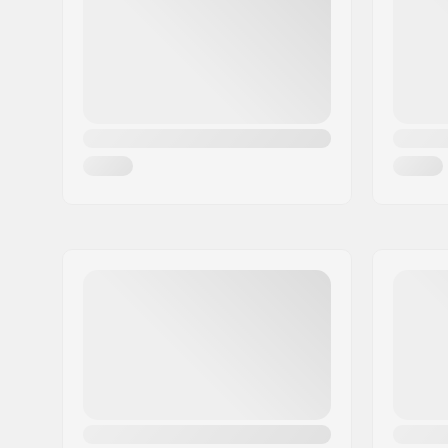
Woonplaats:
Penzberg
Land:
Duitsland