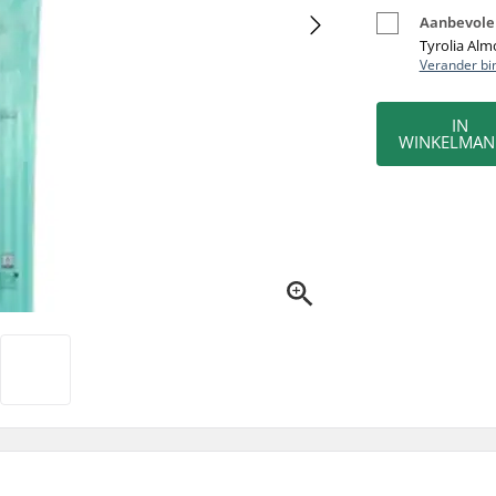
Aanbevolen
Tyrolia Al
Verander bi
IN
WINKELMAN