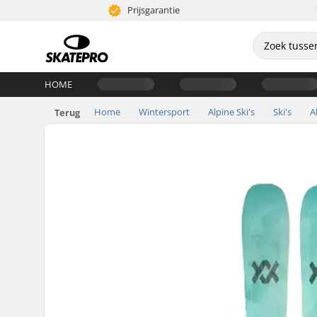
Prijsgarantie
HOME
Home
Wintersport
Alpine Ski's
Ski's
A
Terug