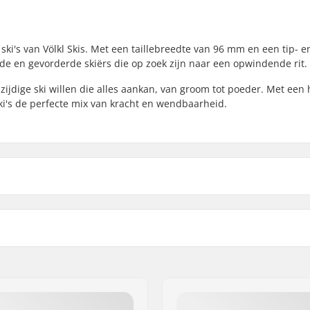
ki's van Völkl Skis. Met een taillebreedte van 96 mm en een tip- e
elde en gevorderde skiërs die op zoek zijn naar een opwindende rit.
zijdige ski willen die alles aankan, van groom tot poeder. Met een
ki's de perfecte mix van kracht en wendbaarheid.
Gewicht - pr. paar:
21 mm
Kern materiaal:
Profiel:
ain
,
Freeride
Binding:
d
,
Gevorderd
Extra Kenmerken:
m
Geslacht: