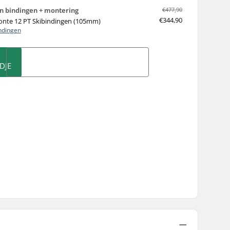
 bindingen + montering
€477,90
€344,90
monte 12 PT Skibindingen (105mm)
ndingen
DJE