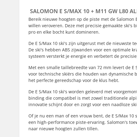
SALOMON E S/MAX 10 + M11 GW L80 AL
Bereik nieuwe hoogten op de piste met de Salomon E 
willen veroveren. Deze met precisie gemaakte ski's b
pro en elke bocht kunt domineren.
De E S/Max 10 ski's zijn uitgerust met de nieuwste t
De ski's hebben ABS zijwanden voor een optimale k
systeem versterkt je energie en verbetert de precisi
Met een smalle taillebreedte van 72 mm levert de E
voor technische skiërs die houden van dynamische bo
het perfecte gereedschap voor de klus hebt.
De E S/Max 10 ski's worden geleverd met voorgemon
binding die compatibel is met zowel traditionele alp
innovatie schijnt door en zorgt voor een naadloze ski
Of je nu een man of een vrouw bent, de E S/Max 10 sk
een high-performance piste-ervaring. Salomon's toewij
naar nieuwe hoogten zullen tillen.