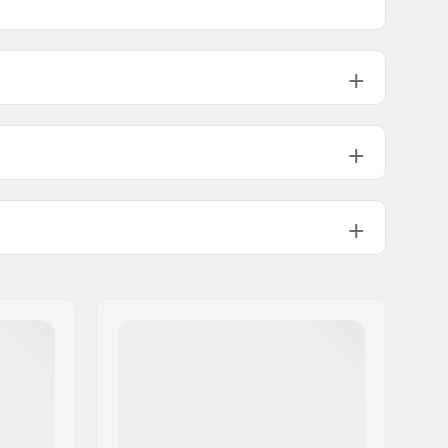
mm
14m
4980g
mm
15m
5120g
mm
16m
5260g
Inclusief
Alpine Binding
,
GripWalk Binding
Alpine Adult Boots (ISO 5355)
,
GripWalk Boots (ISO 23223)
ABS sidewalls
Heren, Dames, Unisex