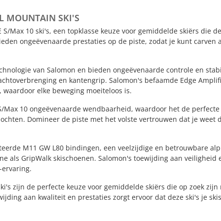
L MOUNTAIN SKI'S
S/Max 10 ski's, een topklasse keuze voor gemiddelde skiërs die de
ieden ongeëvenaarde prestaties op de piste, zodat je kunt carven 
echnologie van Salomon en bieden ongeëvenaarde controle en stabil
rachtoverbrenging en kantengrip. Salomon's befaamde Edge Amplif
e, waardoor elke beweging moeiteloos is.
 S/Max 10 ongeëvenaarde wendbaarheid, waardoor het de perfecte 
chten. Domineer de piste met het volste vertrouwen dat je weet d
teerde M11 GW L80 bindingen, een veelzijdige en betrouwbare alp
ine als GripWalk skischoenen. Salomon's toewijding aan veiligheid 
-ervaring.
i's zijn de perfecte keuze voor gemiddelde skiërs die op zoek zijn
ding aan kwaliteit en prestaties zorgt ervoor dat deze ski's je ski