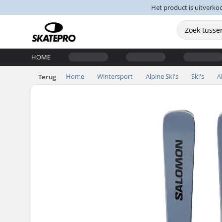
Het product is uitverko
HOME
Home
Wintersport
Alpine Ski's
Ski's
A
Terug