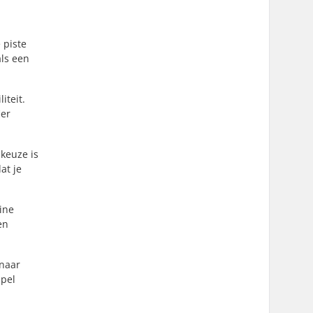
 piste
als een
iteit.
ier
keuze is
at je
ine
en
 naar
spel