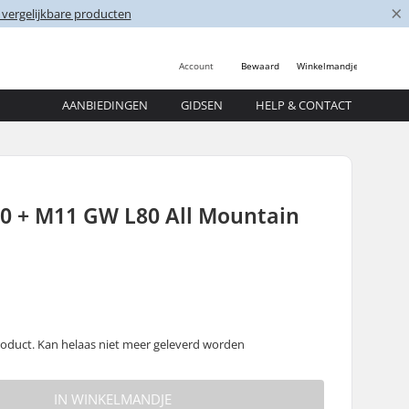
×
 vergelijkbare producten
Account
Bewaard
Winkelmandje
AANBIEDINGEN
GIDSEN
HELP & CONTACT
10 + M11 GW L80 All Mountain
oduct. Kan helaas niet meer geleverd worden
IN WINKELMANDJE