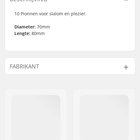
10 Pionnen voor slalom en plezier.
Diameter:
70mm
Lengte:
80mm
FABRIKANT
Naam:
Powerslide
Sportartikelvertriebs GmbH
Adres:
Esbachgraben 1
Postcode:
95463
Woonplaats:
Bindlach
Land:
Duitsland