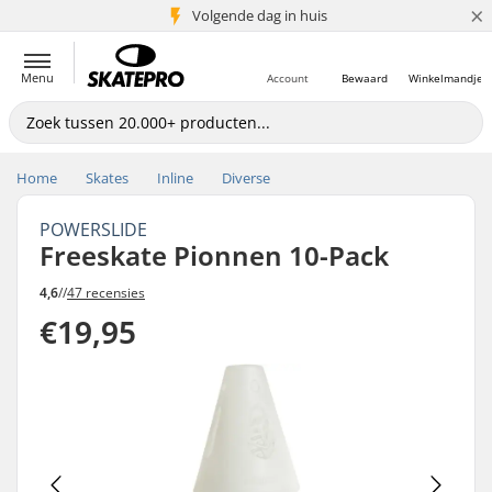
×
Volgende dag in huis
5+ mln. klanten
Menu
Account
Bewaard
Winkelmandje
Home
Skates
Inline
Diverse
POWERSLIDE
Freeskate Pionnen 10-Pack
4,6
//
47 recensies
€19,95