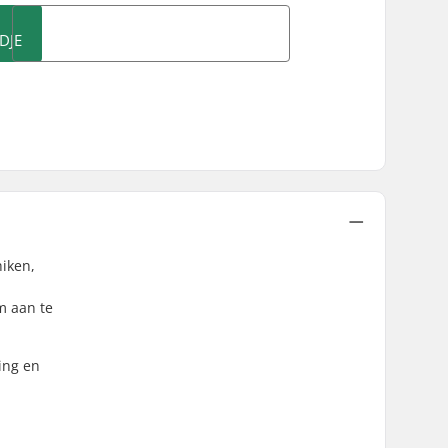
DJE
hiken,
m aan te
ing en