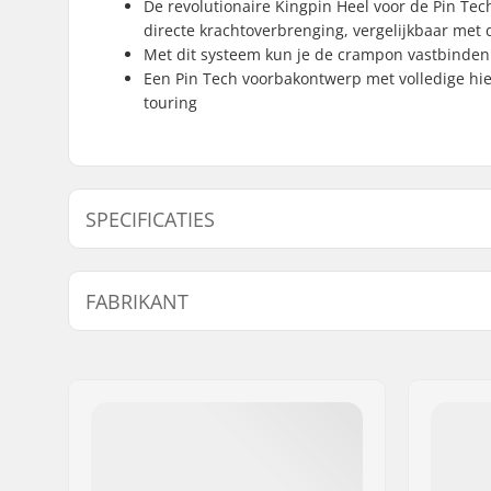
De revolutionaire Kingpin Heel voor de Pin Tec
directe krachtoverbrenging, vergelijkbaar met
Met dit systeem kun je de crampon vastbinden
Een Pin Tech voorbakontwerp met volledige hiel
touring
SPECIFICATIES
Binding Type:
Toe Tech 
FABRIKANT
Pin Tech 
Werkt Met Boots:
Touring B
Naam:
Marker Deutschland
Rem arm Breedte:
90mm, 1
Adres:
Dr.-Gotthilf-Näher-Str
Max. toelaatbaar gewicht:
110 kg
Postcode:
D-82377
DIN instelling:
4.0 - 10.0
Woonplaats:
Penzberg
Land:
Duitsland