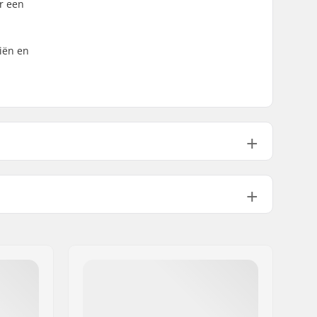
r een
kiën en
Touring
Touring Brakes
,
Climbing Aids
Kingpin
,
Kingpin Heel
, Crampon
System,
PIN Toe Design
,
Carbon
reinforced Pin Toe