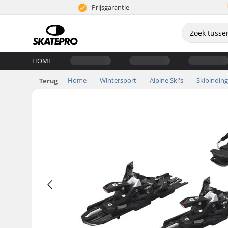
Prijsgarantie
HOME
Home
Wintersport
Alpine Ski's
Skibindin
Terug