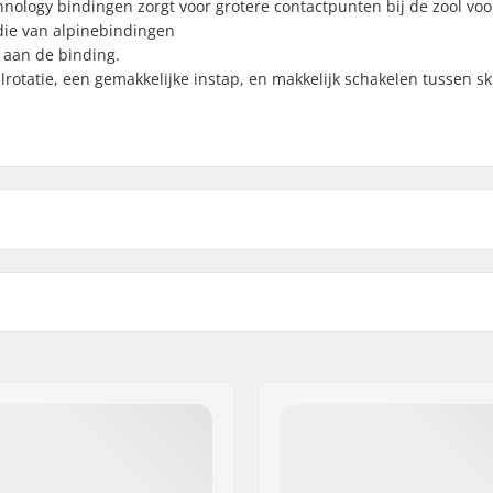
hnology bindingen zorgt voor grotere contactpunten bij de zool voo
 die van alpinebindingen
 aan de binding.
rotatie, een gemakkelijke instap, en makkelijk schakelen tussen s
Touring Binding (Hybrid)
,
Beste gebruik:
Binding
Extra Kenmerken:
oots (ISO 9523)
 GmbH
05mm
aße 6 and 12