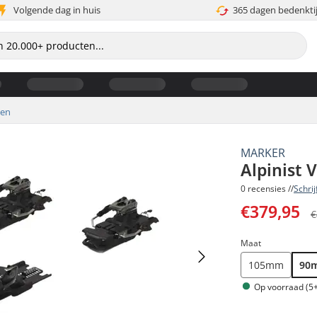
Volgende dag in huis
365 dagen bedenkti
gen
MARKER
Alpinist 
0 recensies //
Schri
€379,95
€
Maat
105mm
90
Op voorraad (5+