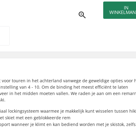
IN
WINKELMAN
t voor touren in het achterland vanwege de geweldige opties voor 
telling van 4 - 10. Om de binding het meest efficiënt te laten
geveer in het midden moeten vallen. We raden je aan om een remar
ki.
al lockingsysteem waarmee je makkelijk kunt wisselen tussen hik
niet skiet met een geblokkeerde rem
upport wanneer je klimt en kan bediend worden met je skistok, zelfs