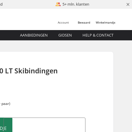
×
jd
5+ mln. klanten
Account
Bewaard
Winkelmandje
AANBIEDINGEN
GIDSEN
HELP & CONTACT
10 LT Skibindingen
 paar)
DJE