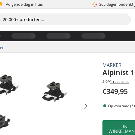
Volgende dag in huis
365 dagen bedenkti
gen
MARKER
Alpinist 
5,0
//
1 recensies
€349,95
Op voorraad (5+
IN
WINKELMAN