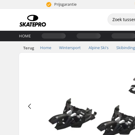
Prijsgarantie
HOME
Home
Wintersport
Alpine Ski's
Skibindin
Terug