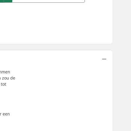
limmen
n zou de
 tot
r een