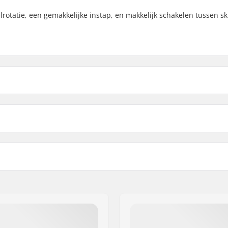
rotatie, een gemakkelijke instap, en makkelijk schakelen tussen s
10 LT Skibindingen:
nding
DIN instelling:
lt Boots (ISO 5355)
,
Beste gebruik:
Boots (ISO 23223)
,
Extra Kenmerken:
 GmbH
Toe Pin Boots (ISO 23223)
aße 6 and 12