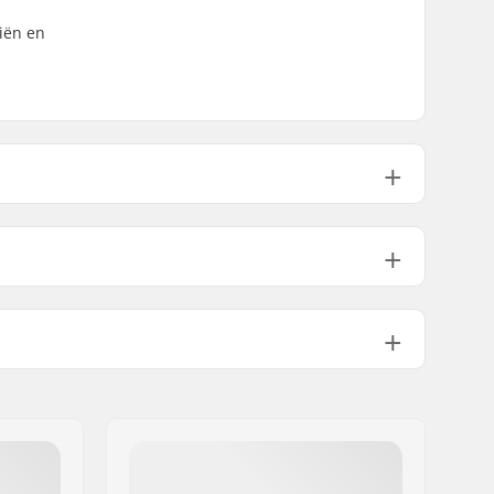
kiën en
4 - 10
Touring
Climbing Aids Kingpin
,
Kingpin
Heel
, User Friendly Heel Rotation,
PIN Toe Design