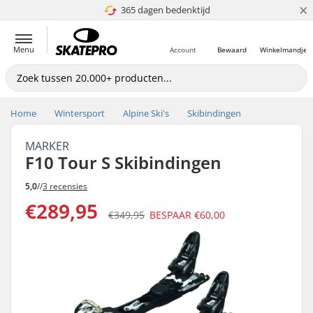
×
365 dagen bedenktijd
4.8 van 5
Menu
Account
Bewaard
Winkelmandje
Home
Wintersport
Alpine Ski's
Skibindingen
MARKER
F10 Tour S Skibindingen
5,0
//
3 recensies
€289,95
€349,95
BESPAAR
€60,00