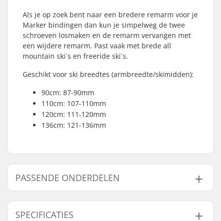
Als je op zoek bent naar een bredere remarm voor je
Marker bindingen dan kun je simpelweg de twee
schroeven losmaken en de remarm vervangen met
een wijdere remarm. Past vaak met brede all
mountain ski´s en freeride ski´s.
Geschikt voor ski breedtes (armbreedte/skimidden):
90cm: 87-90mm
110cm: 107-110mm
120cm: 111-120mm
136cm: 121-136mm
PASSENDE ONDERDELEN
Vind producten die samen gaan met Marker
Royal/Tour Ski Remmen:
SPECIFICATIES