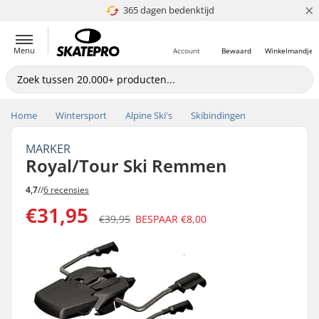
×
365 dagen bedenktijd
4.8 van 5
Menu
Account
Bewaard
Winkelmandje
Home
Wintersport
Alpine Ski's
Skibindingen
MARKER
Royal/Tour Ski Remmen
4,7
//
6 recensies
€31,95
€39,95
BESPAAR
€8,00