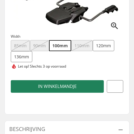
Width
85mm
90mm
100mm
110mm
120mm
136mm
Let op!
Slechts 3 op voorraad
IN WINKELMANDJE
BESCHRIJVING