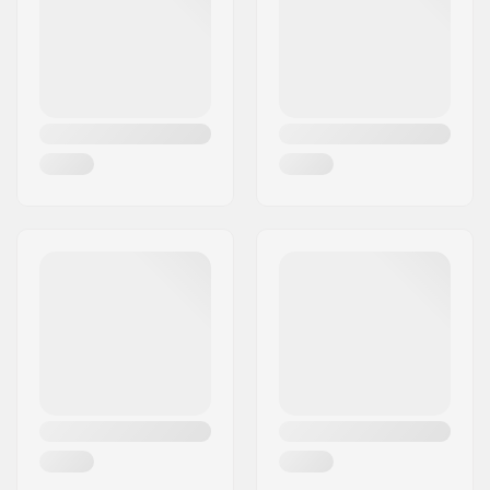
Woonplaats:
Penzberg
Pin Boots (ISO 23223)
Land:
Duitsland
Rem arm Breedte:
90mm, 100mm,
110mm
Gewicht:
1640g
Max. toelaatbaar
110 kg
gewicht:
DIN instelling:
3.0 - 11.0
Beste gebruik:
All Mountain
,
Freeride
,
Freestyle
,
Piste
Stand Height:
24mm
Extra Kenmerken:
AFD Gliding Plate
,
Anti Ice Rail
,
Hollow
Linkage Heel