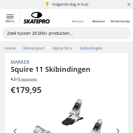
×
Volgende dag in huis
5+ mln. klanten
Menu
Account
Bewaard
Winkelmandje
Home
Wintersport
Alpine Ski's
Skibindingen
MARKER
Squire 11 Skibindingen
4,2
//
9 recensies
€179,95