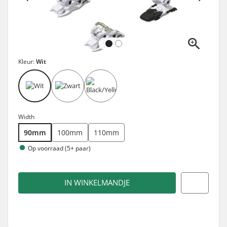
Kleur:
Wit
Width
90mm
100mm
110mm
Op voorraad (5+ paar)
IN WINKELMANDJE