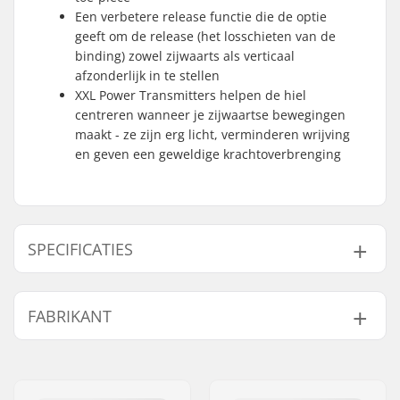
Een verbetere release functie die de optie
geeft om de release (het losschieten van de
binding) zowel zijwaarts als verticaal
afzonderlijk in te stellen
XXL Power Transmitters helpen de hiel
centreren wanneer je zijwaartse bewegingen
maakt - ze zijn erg licht, verminderen wrijving
en geven een geweldige krachtoverbrenging
SPECIFICATIES
Binding Type:
Toe Tech Touring
FABRIKANT
Binding (Hybrid)
Werkt Met Boots:
GripWalk Toe Pin
Naam:
Marker Deutschland GmbH
Boots (ISO 23223)
,
Adres:
Dr.-Gotthilf-Näher-Straße 6
GripWalk Toe & Heel
and 12