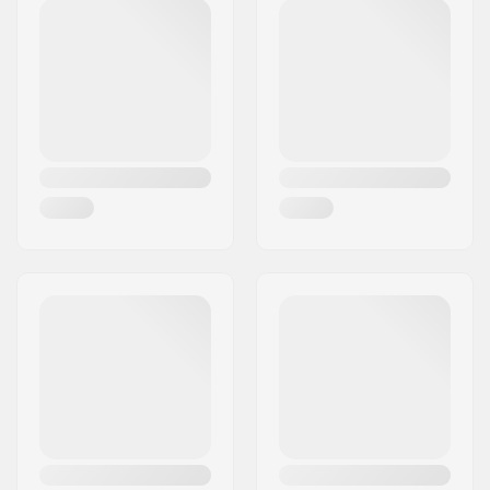
Pin Boots (ISO 23223)
,
Postcode:
D-82377
Touring Boots (ISO
Woonplaats:
Penzberg
9523)
Land:
Duitsland
Rem arm Breedte:
125mm
Gewicht:
1690g
Max. toelaatbaar
120 kg
gewicht:
DIN instelling:
6.0 - 13.0
Beste gebruik:
Freeride
, Touring
Stand Height:
25mm
Extra Kenmerken:
Climbing Aids
Kingpin
,
Kingpin
Heel
,
Carbon
Reinforced Pin Toe
Ice Pads
,
Vertical and
Lateral Adjustable
Relsease
,
XXL Power