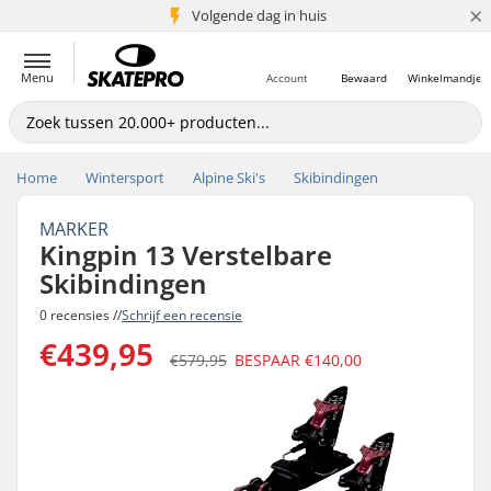
×
Volgende dag in huis
5+ mln. klanten
Menu
Account
Bewaard
Winkelmandje
Home
Wintersport
Alpine Ski's
Skibindingen
MARKER
Kingpin 13 Verstelbare
Skibindingen
0 recensies //
Schrijf een recensie
€439,95
€579,95
BESPAAR
€140,00