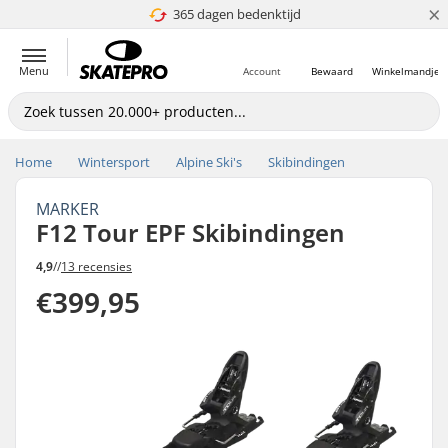
×
365 dagen bedenktijd
4.8 van 5
Menu
Account
Bewaard
Winkelmandje
Home
Wintersport
Alpine Ski's
Skibindingen
MARKER
F12 Tour EPF Skibindingen
4,9
//
13 recensies
€399,95