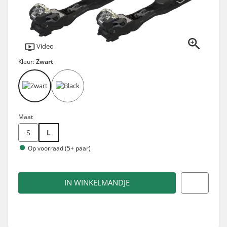
Video
Kleur:
Zwart
Maat
S
L
Op voorraad (5+ paar)
IN WINKELMANDJE