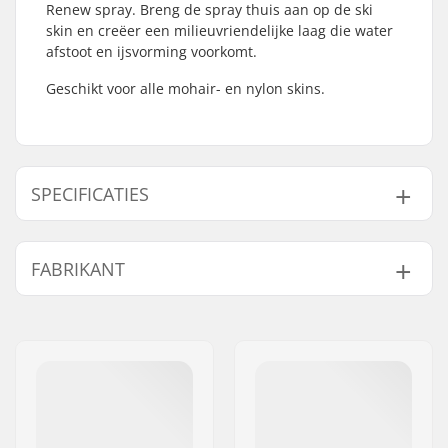
Renew spray. Breng de spray thuis aan op de ski
skin en creëer een milieuvriendelijke laag die water
afstoot en ijsvorming voorkomt.
Geschikt voor alle mohair- en nylon skins.
SPECIFICATIES
Product Volume (ml /
60ml / 2oz
FABRIKANT
oz):
Naam:
Intersurf A/S
Adres:
Formervej 2
Postcode:
6800
Woonplaats:
Varde
Land:
Denemarken