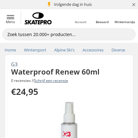
×
Volgende dag in huis
5+ mln. klanten
Menu
Account
Bewaard
Winkelmandje
Home
Wintersport
Alpine Ski's
Accessoires
Diverse
G3
Waterproof Renew 60ml
0 recensies //
Schrijf een recensie
€24,95