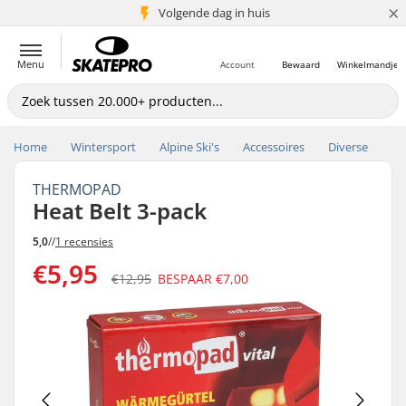
×
Volgende dag in huis
5+ mln. klanten
Menu
Account
Bewaard
Winkelmandje
Home
Wintersport
Alpine Ski's
Accessoires
Diverse
THERMOPAD
Heat Belt 3-pack
5,0
//
1 recensies
€5,95
€12,95
BESPAAR
€7,00