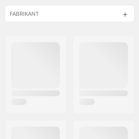
FABRIKANT
Naam:
Thermopad GmbH
Adres:
Rudolf-Diesel-Str. 11
Postcode:
D-72250
Woonplaats:
Freudenstadt
Land:
Duitsland