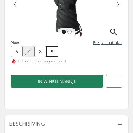
Maat
Bekijk maattabel
6
7
8
9
Let op!
Slechts 3 op voorraad
IN WINKELMANDJE
BESCHRIJVING