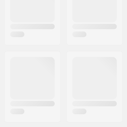
Activiteit:
Snowboard
Membraan:
Merkspecifiek
Stof constructie:
2 lagen
Isolatie:
Polyester,
Polyamide
Geslacht:
Dames