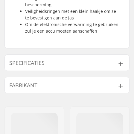
bescherming
Veiligheidsringen met een klein haakje om ze
te bevestigen aan de jas
Om de elektronische verwarming te gebruiken
zul je een accu moeten aanschaffen
SPECIFICATIES
Vorm:
Want
FABRIKANT
Palm Materiaal:
Geitenleer
Buitenschaal
Soft Shell, Goat
Naam:
Lenz Ges.mbH
Materiaal:
Leather
Adres:
Staudachstrasse 3
Liner:
Polyester
Postcode:
6858
Extra Kenmerken:
Security strings
Woonplaats:
Schwarzach
Oplader/batterijen:
Niet inclusief
Land:
Oostenrijk
Sluiting/Cuff:
Velcro, Bottom cord