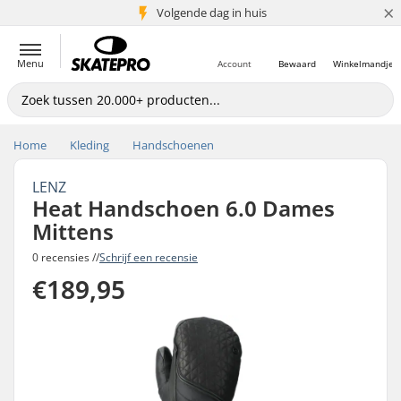
×
Volgende dag in huis
5+ mln. klanten
Menu
Account
Bewaard
Winkelmandje
Home
Kleding
Handschoenen
LENZ
Heat Handschoen 6.0 Dames
Mittens
0 recensies //
Schrijf een recensie
€189,95