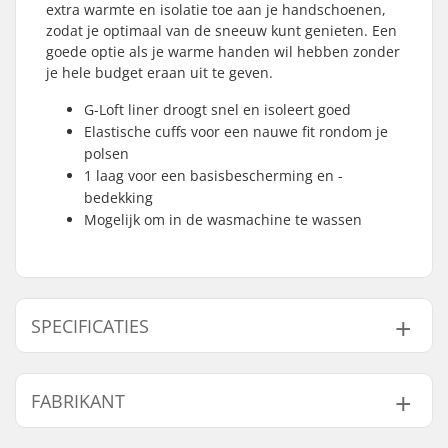
extra warmte en isolatie toe aan je handschoenen,
zodat je optimaal van de sneeuw kunt genieten. Een
goede optie als je warme handen wil hebben zonder
je hele budget eraan uit te geven.
G-Loft liner droogt snel en isoleert goed
Elastische cuffs voor een nauwe fit rondom je
polsen
1 laag voor een basisbescherming en -
bedekking
Mogelijk om in de wasmachine te wassen
SPECIFICATIES
Vorm:
Want
FABRIKANT
Extra Kenmerken:
Machinewasbaar
Sluiting/Cuff:
Elastisch
Naam:
HESTRA / Martin