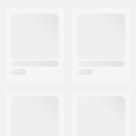
polsgedeelte
Magnusson & Co AB
Activiteit:
Alpine Skiing,
Adres:
Äspåsvägen 5
Snowboard
Postcode:
33571
Membraan:
Merkspecifiek
Woonplaats:
Hestra
Stof constructie:
1 laag
Land:
Zweden
Isolatie:
G- Loft
Geslacht:
Unisex