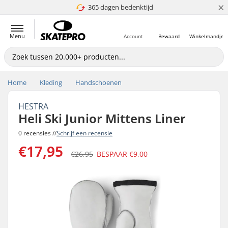
×
365 dagen bedenktijd
4.8 van 5
Menu
Account
Bewaard
Winkelmandje
Home
Kleding
Handschoenen
HESTRA
Heli Ski Junior Mittens Liner
0 recensies //
Schrijf een recensie
€17,95
€26,95
BESPAAR
€9,00