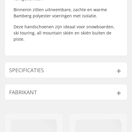
Binnenin zitten uitneembare, zachte en warme
Bamberg polyester voeringen met isolatie.
Deze handschoenen zijn ideaal voor snowboarden,
ski touring, all mountain skiën en skiën buiten de
piste.
SPECIFICATIES
Vorm:
Want
FABRIKANT
Palm Materiaal:
Zacht leer
Buitenschaal
Soft Shell, Goat
Naam:
HESTRA / Martin
Materiaal:
Leather
Magnusson & Co AB
Liner:
Polyester
Adres:
Äspåsvägen 5
Extra Kenmerken:
Eyelet, Security
Postcode:
33571
strings, Storm-