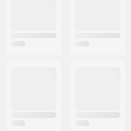
Woonplaats:
Hestra
leashes, Ergonomic
Land:
Zweden
design, Pull loops
Sluiting/Cuff:
Velcro, Flexibele
manchet, Polsbandje
Activiteit:
Alpine Skiing,
Snowboard
Waterbestendigheid:
Ja
Membraan:
Merkspecifiek
Stof constructie:
2 lagen
Isolatie:
G- Loft
Geslacht:
Unisex