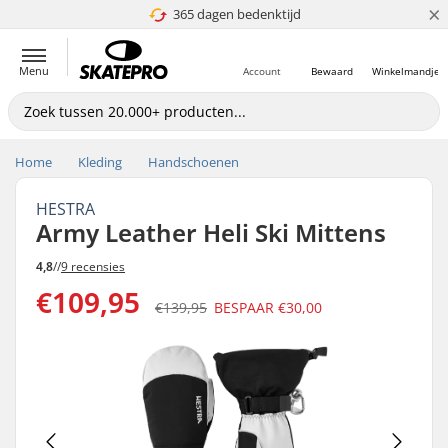
×
365 dagen bedenktijd
4.8 van 5
Menu
Account
Bewaard
Winkelmandje
Home
Kleding
Handschoenen
HESTRA
Army Leather Heli Ski Mittens
4,8
//
9 recensies
€109,95
€139,95
BESPAAR
€30,00