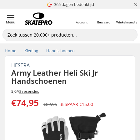
×
365 dagen bedenktijd
4.8 van 5
Menu
Account
Bewaard
Winkelmandje
Home
Kleding
Handschoenen
HESTRA
Army Leather Heli Ski Jr
Handschoenen
5,0
//
3 recensies
€74,95
€89,95
BESPAAR
€15,00