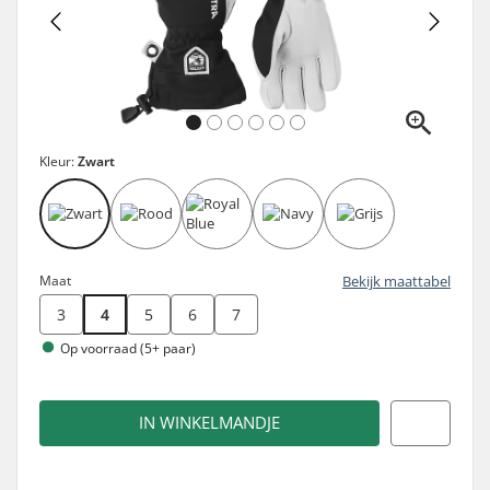
Kleur:
Zwart
Maat
Bekijk maattabel
3
4
5
6
7
Op voorraad (5+ paar)
IN WINKELMANDJE