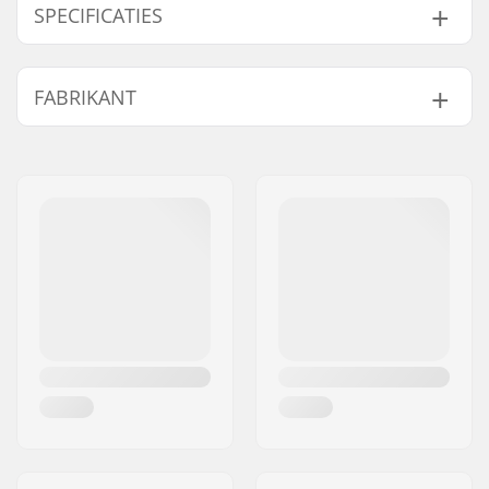
SPECIFICATIES
Vorm:
5-vinger
FABRIKANT
Sluiting/Cuff:
Drawcord
Activiteit:
Alpine Skiing,
Naam:
HESTRA / Martin
Snowboard
Magnusson & Co AB
Membraan:
Merkspecifiek
Adres:
Äspåsvägen 5
Isolatie:
Ja, Polyester
Postcode:
33571
Geslacht:
Kids, Junior
Woonplaats:
Hestra
Land:
Zweden