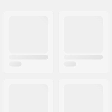
Naam:
HESTRA / Martin
Materiaal:
Magnusson & Co AB
Liner:
Micro Bemberg
Adres:
Äspåsvägen 5
polyester, Removable
Postcode:
33571
Extra Kenmerken:
Eyelet
Woonplaats:
Hestra
Sluiting/Cuff:
Velcro, Neopreen
Land:
Zweden
manchet, Elastisch
polsgedeelte
Activiteit:
Alpine Skiing,
Snowboard
Membraan:
Merkspecifiek
Stof constructie:
3 lagen
Isolatie:
Ja,
G- Loft
Geslacht:
Heren