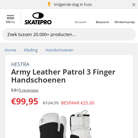
×
Volgende dag in huis
5+ mln. klanten
Menu
Account
Bewaard
Winkelmandje
Home
Kleding
Handschoenen
HESTRA
Army Leather Patrol 3 Finger
Handschoenen
5,0
//
3 recensies
€99,95
€124,95
BESPAAR
€25,00