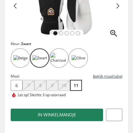
Kleur:
Zwart
Maat
Bekijk maattabel
6
7
8
9
10
11
Let op!
Slechts 3 op voorraad
IN WINKELMANDJE