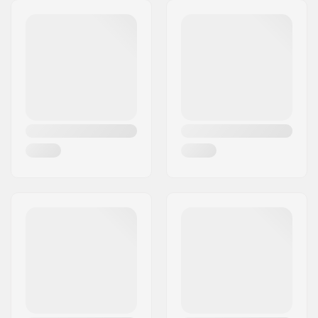
Liner:
Micro Bemberg
Adres:
Äspåsvägen 5
polyester, Removable
Postcode:
33571
Sluiting/Cuff:
Velcro, Neopreen
Woonplaats:
Hestra
manchet, Elastisch
Land:
Zweden
polsgedeelte
Activiteit:
Alpine Skiing,
Snowboard
Membraan:
Merkspecifiek
Stof constructie:
3 lagen
Isolatie:
Ja,
G- Loft
Geslacht:
Heren