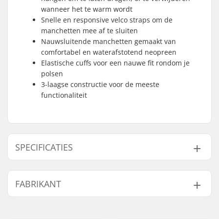
wanneer het te warm wordt
Snelle en responsive velco straps om de
manchetten mee af te sluiten
Nauwsluitende manchetten gemaakt van
comfortabel en waterafstotend neopreen
Elastische cuffs voor een nauwe fit rondom je
polsen
3-laagse constructie voor de meeste
functionaliteit
SPECIFICATIES
Vorm:
5-vinger
FABRIKANT
Palm Materiaal:
Geitenleer
Buitenschaal
Polyester
Naam:
HESTRA / Martin
Materiaal:
Magnusson & Co AB