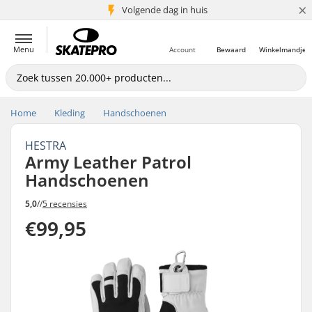
×
Volgende dag in huis
5+ mln. klanten
Menu
Account
Bewaard
Winkelmandje
Home
Kleding
Handschoenen
HESTRA
Army Leather Patrol
Handschoenen
5,0
//
5 recensies
€99,95